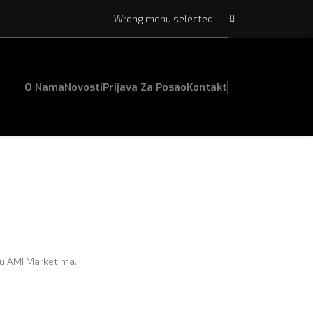
Wrong menu selected
O Nama
Novosti
Prijava Za Posao
Kontakt
e u AMI Marketima.