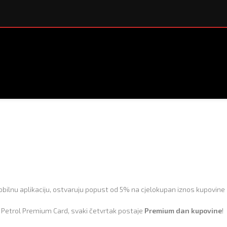
 mobilnu aplikaciju, ostvaruju popust od 5% na cjelokupan iznos kupovin
ifa Petrol Premium Card, svaki četvrtak postaje
Premium dan kupovine
!