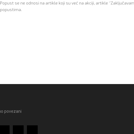
Popust se ne odnosi na artikle koji su već na akciji, artikle ‘’Zaključ
popustima.
o povezani