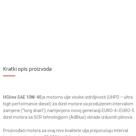
Kratki opis proizvoda
HGline SAE 10W-40
je motorno ulje visoke izdržljivosti (UHPD – ultra
high performance diesel) za dizel motore sa produženim intervalom
zamjene (“long drain”), namjenjeno novoj generaciji EURO-4 i EURO-5
dizel motora sa SCR tehnologijom (AdBlue) obrade izduvnih plinova.
Proizvođači motora za ovaj nivo kvalitete ulja preporučuju interval