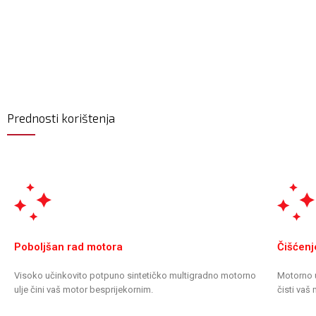
Prednosti korištenja
Poboljšan rad motora
Čišćenj
Visoko učinkovito potpuno sintetičko multigradno motorno
Motorno 
ulje čini vaš motor besprijekornim.
čisti vaš