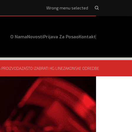
Wrong menu selected
O Nama
Novosti
Prijava Za Posao
Kontakt
S PROIZVODA
ZAŠTO IZABRATI HG LINE
ZAKONSKE ODREDBE