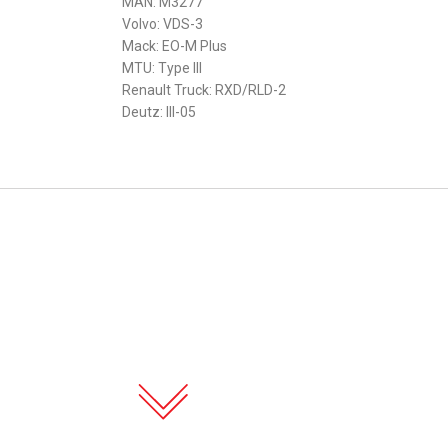
MAN: M3277
Volvo: VDS-3
Mack: EO-M Plus
MTU: Type III
Renault Truck: RXD/RLD-2
Deutz: III-05