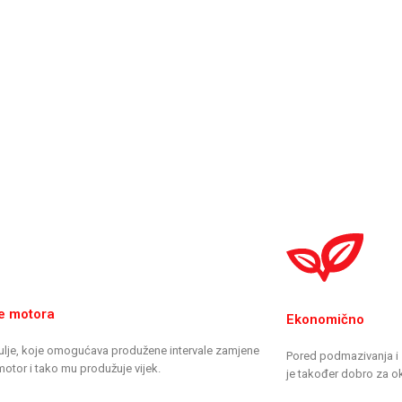
e motora
Ekonomično
ulje, koje omogućava produžene intervale zamjene
Pored podmazivanja i 
 motor i tako mu produžuje vijek.
je također dobro za ok