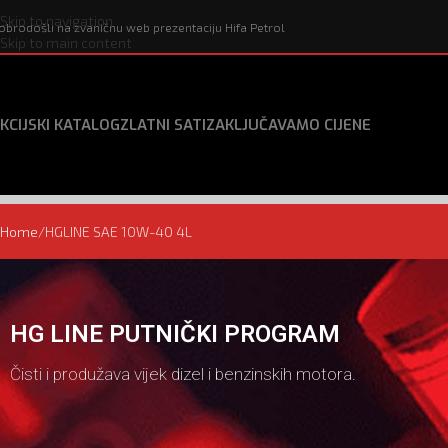
Skip to navigation
obrodošli na zvaničnu web prezentaciju Hifa Petrol
Skip to main content
KCIJSKI KATALOG
ZLATNI SATI
ZAKLJUČAVAMO CIJENE
Home
HGLINE SAE 10W-40 4L
HG LINE PUTNIČKI PROGRAM
Čisti i produžava vijek dizel i benzinskih motora.