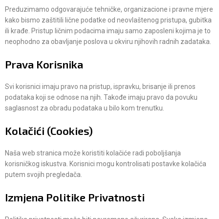
Preduzimamo odgovarajuće tehničke, organizacione i pravne mjere
kako bismo zaštitili lične podatke od neovlaštenog pristupa, gubitka
ili krađe. Pristup ličnim podacima imaju samo zaposleni kojima je to
neophodno za obavljanje poslova u okviru njihovih radnih zadataka.
Prava Korisnika
Svi korisnici imaju pravo na pristup, ispravku, brisanje ili prenos
podataka koji se odnose na njih. Takođe imaju pravo da povuku
saglasnost za obradu podataka u bilo kom trenutku.
Kolačići (Cookies)
Naša web stranica može koristiti kolačiće radi poboljšanja
korisničkog iskustva. Korisnici mogu kontrolisati postavke kolačića
putem svojih pregledača.
Izmjena Politike Privatnosti