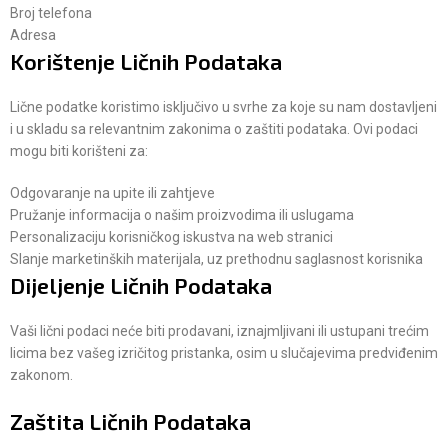
Broj telefona
Adresa
Korištenje Ličnih Podataka
Lične podatke koristimo isključivo u svrhe za koje su nam dostavljeni
i u skladu sa relevantnim zakonima o zaštiti podataka. Ovi podaci
mogu biti korišteni za:
Odgovaranje na upite ili zahtjeve
Pružanje informacija o našim proizvodima ili uslugama
Personalizaciju korisničkog iskustva na web stranici
Slanje marketinških materijala, uz prethodnu saglasnost korisnika
Dijeljenje Ličnih Podataka
Vaši lični podaci neće biti prodavani, iznajmljivani ili ustupani trećim
licima bez vašeg izričitog pristanka, osim u slučajevima predviđenim
zakonom.
Zaštita Ličnih Podataka