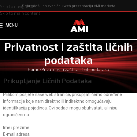
Dobrodošli na zvaničnu web prezentaciju AMI marketa
Skip to navigation
Skip to main content
MENU
Privatnost i zaštita ličnih
podataka
Home
Privatnost i zaštita ličnih podataka
Prikupljanje Ličnih Podataka
Prilikom posjete naše web stranice, prikupljati ćemo određene
informacije koje nam direktno ili indirektno omogućavaju
identifikaciju pojedinca. Ovi podaci mogu obuhvatati, ali nisu
ograničeni na:
Ime i prezime
E-mail adresa