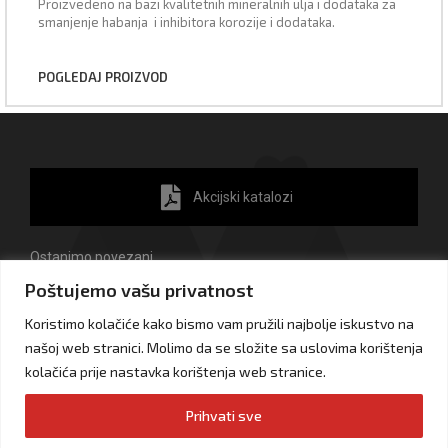
Proizvedeno na bazi kvalitetnih mineralnih ulja i dodataka za
smanjenje habanja i inhibitora korozije i dodataka.
POGLEDAJ PROIZVOD
Akcijski katalozi
Ostanimo povezani
Poštujemo vašu privatnost
Koristimo kolačiće kako bismo vam pružili najbolje iskustvo na
našoj web stranici. Molimo da se složite sa uslovima korištenja
kolačića prije nastavka korištenja web stranice.
Impressum
Privatnost i zaštita ličnih podataka
Prihvati sve
Izjava o kolačićima