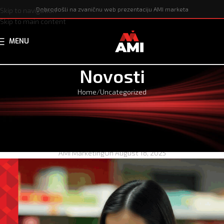
Dobrodošli na zvaničnu web prezentaciju AMI marketa
Skip to navigation
Skip to main content
MENU
Novosti
Home
Uncategorized
UNCATEGORIZED
Oglas za posao: Poslovođa marketa
(AMI Zenica)
AMI Marketing
On August 18, 2025