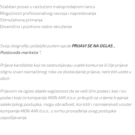
Stabilan posao u rastućem maloprodajnom lancu
Mogućnost profesionalnog razvoja i napredovanja
Stimulativna primanja
Dinamično i pozitivno radno okruženje
Svoju biografiju pošaljite putem opcije
PRIJAVI SE NA OGLAS
„
Poslovođa marketa “.
Prijave kandidata koji ne zadovoljavaju uvjete konkursa ili čije prijave
stignu izvan naznačenog roka za dostavljanje prijava, neće biti uzete u
obzir.
Prijavom na oglas dajete saglasnost da se vaši lični podaci, kao i svi
podaci koje će kompanija MON AMI d.o.o. prikupiti za vrijeme trajanja
selekcijskog postupka, mogu obrađivati, koristiti i razmijenjivati unutar
kompanije MON AMI d.o.o., u svrhu provođenja ovog postupka
zapošljavanja.