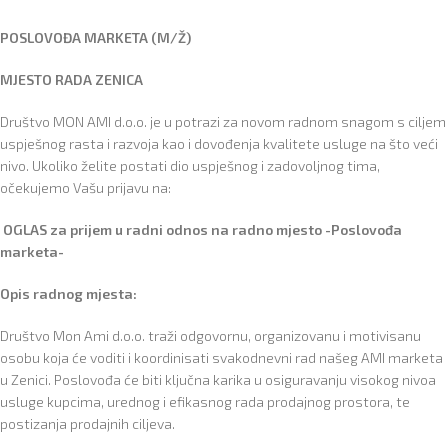
POSLOVOĐA MARKETA (M/Ž)
MJESTO RADA ZENICA
Društvo MON AMI d.o.o. je u potrazi za novom radnom snagom s ciljem
uspješnog rasta i razvoja kao i dovođenja kvalitete usluge na što veći
nivo. Ukoliko želite postati dio uspješnog i zadovoljnog tima,
očekujemo Vašu prijavu na:
OGLAS
za prijem u radni odnos na radno mjesto
-Poslovođa
marketa-
Opis radnog mjesta:
Društvo Mon Ami d.o.o. traži odgovornu, organizovanu i motivisanu
osobu koja će voditi i koordinisati svakodnevni rad našeg AMI marketa
u Zenici. Poslovođa će biti ključna karika u osiguravanju visokog nivoa
usluge kupcima, urednog i efikasnog rada prodajnog prostora, te
postizanja prodajnih ciljeva.