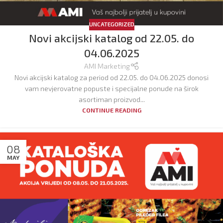
UNCATEGORIZED
Novi akcijski katalog od 22.05. do
04.06.2025
AMI Marketing
Novi akcijski katalog za period od 22.05. do 04.06.2025 donosi
vam nevjerovatne popuste i specijalne ponude na širok
asortiman proizvod...
CONTINUE READING
08
MAY