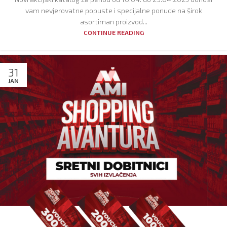
vam nevjerovatne popuste i specijalne ponude na širok
asortiman proizvod...
CONTINUE READING
31
JAN