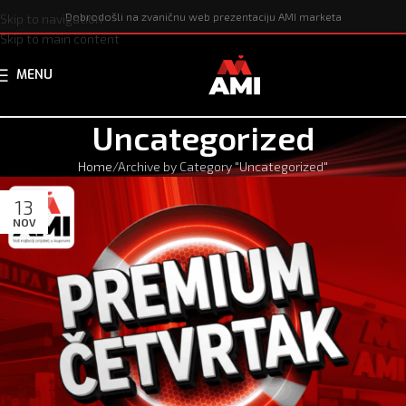
Dobrodošli na zvaničnu web prezentaciju AMI marketa
Skip to navigation
Skip to main content
MENU
Uncategorized
Home
Archive by Category "Uncategorized"
13
NOV